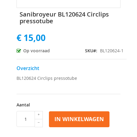
Ga
Sanibroyeur BL120624 Circlips
naar
pressotube
het
begin
€ 15,00
van
de
afbeeldingen-
Op voorraad
SKU
BL120624-1
gallerij
Overzicht
BL120624 Circlips pressotube
Aantal
IN WINKELWAGEN