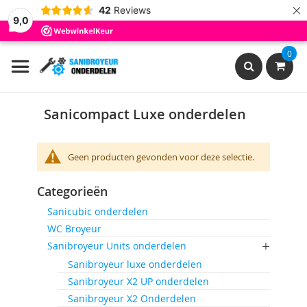
×
42
Reviews
9,0
Ga
0
naar
de
inhoud
Search
Sanicompact Luxe onderdelen
Geen producten gevonden voor deze selectie.
Categorieën
Sanicubic onderdelen
WC Broyeur
Sanibroyeur Units onderdelen
Sanibroyeur luxe onderdelen
Sanibroyeur X2 UP onderdelen
Sanibroyeur X2 Onderdelen