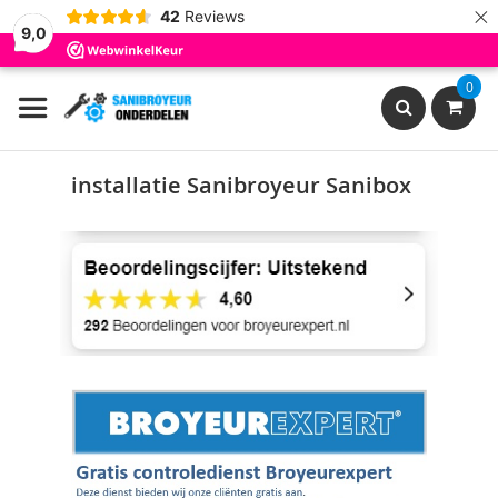
×
42
Reviews
9,0
Ga
0
naar
de
inhoud
Search
installatie Sanibroyeur Sanibox