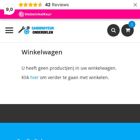
×
42
Reviews
9,0
Ga
0
naar
de
inhoud
Search
Winkelwagen
U heeft geen product(en) in uw winkelwagen.
Klik
hier
om verder te gaan met winkelen.