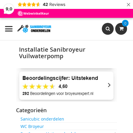
×
42
Reviews
9,0
Ga
0
naar
de
inhoud
Search
Installatie Sanibroyeur
Vuilwaterpomp
Categorieën
Sanicubic onderdelen
WC Broyeur