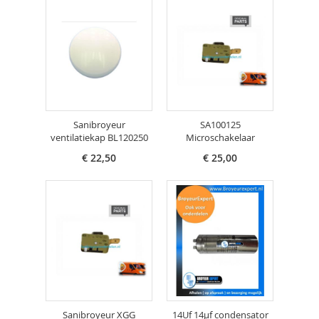
Sanibroyeur
SA100125
ventilatiekap BL120250
Microschakelaar
€ 22,50
€ 25,00
Sanibroyeur XGG
14Uf 14µf condensator