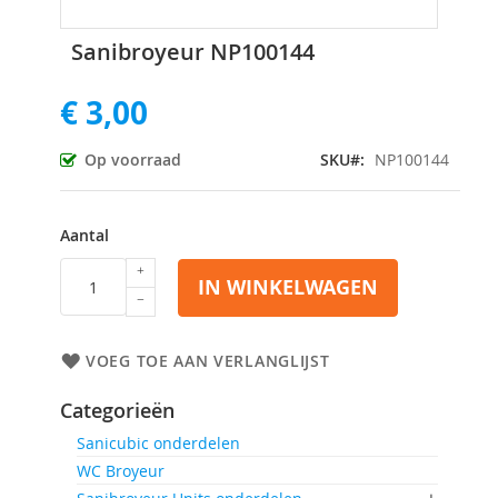
Ga
Sanibroyeur NP100144
naar
het
€ 3,00
begin
van
de
Op voorraad
SKU
NP100144
afbeeldingen-
gallerij
Aantal
IN WINKELWAGEN
VOEG TOE AAN VERLANGLIJST
Categorieën
Sanicubic onderdelen
WC Broyeur