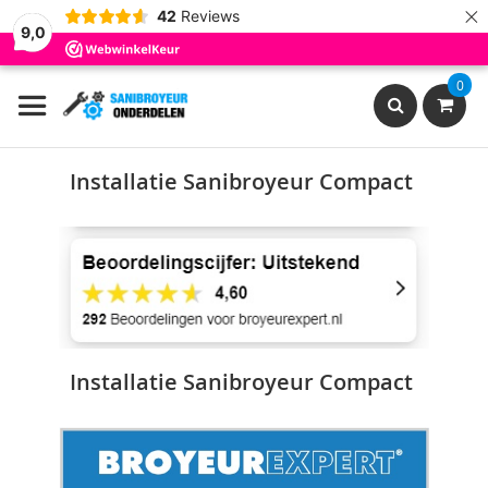
×
42
Reviews
9,0
Ga
0
naar
de
inhoud
Search
Installatie Sanibroyeur Compact
Installatie Sanibroyeur Compact