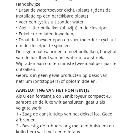
Handelwijze:
• Draai de watertoevoer dicht, (plaats tijdens de
installatie op een bereikbare plaats)
• Voer een cyclus uit zonder water,
• Giet 1 liter ontkalker (of azijn) in de closetpot,
• Enkele uren laten inwerken,
• Draai de toevoer open en voer meerdere cycli uit
om de closetpot te spoelen.
De regelmaat waarmee u moet ontkalken, hangt af
van de hardheid van het water in uw streek.
Wij raden aan om ten minste tweemaal per jaar te
ontkalken.
Gebruik in geen geval producten op basis van
natrium (ontstoppers) of oplosmiddelen.
AANSLUITING VAN HET FONTEINTJE
Als u een fonteintje op Sanibroyeur compact 43,
sanipro en de luxe wilt aansluiten, gaat u als
volgt te werk:
1 - Zaag de aansluitdop van het deksel los. Goed
afbramen.
2 - Bevestig de rubberslang met een buisklem en
knijp hem vast met een nijptang.