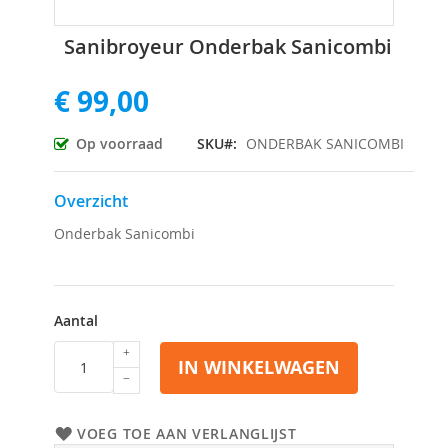
Ga
Sanibroyeur Onderbak Sanicombi
naar
het
€ 99,00
begin
van
de
Op voorraad
SKU
ONDERBAK SANICOMBI
afbeeldingen-
gallerij
Overzicht
Onderbak Sanicombi
Aantal
IN WINKELWAGEN
VOEG TOE AAN VERLANGLIJST