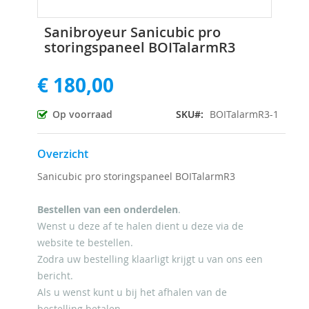
Ga
Sanibroyeur Sanicubic pro
naar
storingspaneel BOITalarmR3
het
begin
€ 180,00
van
de
afbeeldingen-
Op voorraad
SKU
BOITalarmR3-1
gallerij
Overzicht
Sanicubic pro storingspaneel BOITalarmR3
Bestellen van een onderdelen
.
Wenst u deze af te halen dient u deze via de
website te bestellen.
Zodra uw bestelling klaarligt krijgt u van ons een
bericht.
Als u wenst kunt u bij het afhalen van de
bestelling betalen.