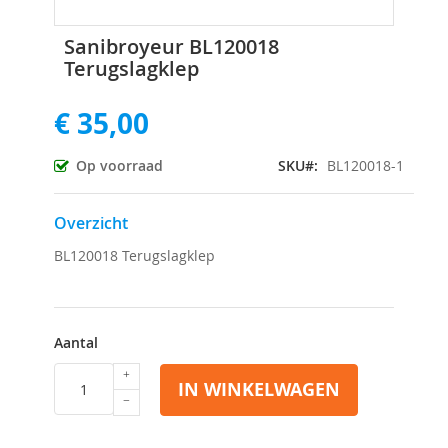
Ga
Sanibroyeur BL120018
naar
Terugslagklep
het
begin
€ 35,00
van
de
afbeeldingen-
Op voorraad
SKU
BL120018-1
gallerij
Overzicht
BL120018 Terugslagklep
Aantal
IN WINKELWAGEN