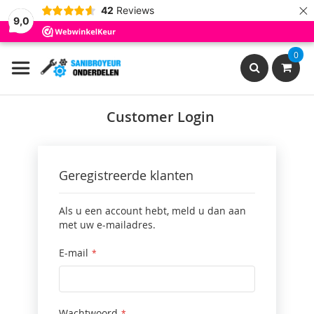
×
42
Reviews
9,0
Ga
0
naar
de
inhoud
Search
Customer Login
Geregistreerde klanten
Als u een account hebt, meld u dan aan
met uw e-mailadres.
E-mail
Wachtwoord