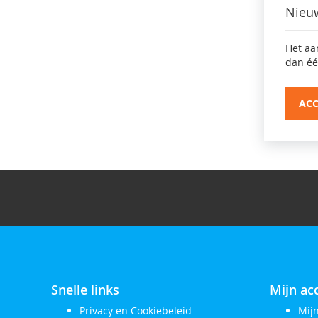
Nieu
Het aa
dan éé
AC
Snelle links
Mijn ac
Privacy en Cookiebeleid
Mij