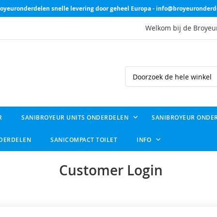
oyeuronderdelen snelle levering door geheel Europa - info@broyeuronderd
Welkom bij de Broyeu
Search
R
SANIBROYEUR UNITS ONDERDELEN
SANIBROYEUR ONDE
NDERDELEN
SANICOMPACT TOILET
INFO
Customer Login