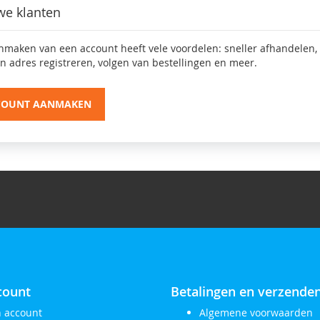
we klanten
nmaken van een account heeft vele voordelen: sneller afhandelen,
n adres registreren, volgen van bestellingen en meer.
COUNT AANMAKEN
count
Betalingen en verzende
n account
Algemene voorwaarden