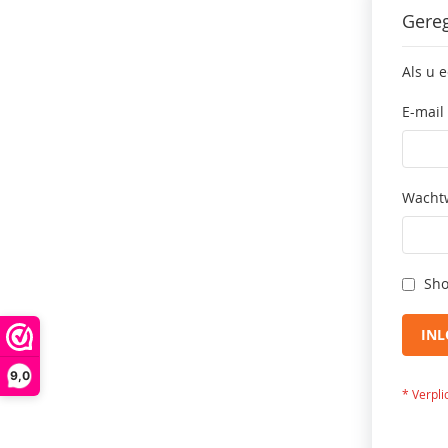
Gereg
Als u 
E-mail
Wacht
Sho
IN
9,0