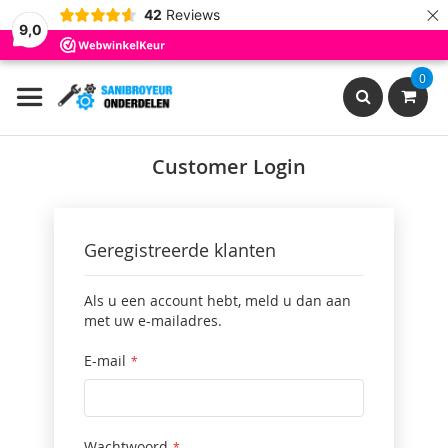
×
42
Reviews
9,0
Ga
0
naar
de
inhoud
Search
Customer Login
Geregistreerde klanten
Als u een account hebt, meld u dan aan
met uw e-mailadres.
E-mail
Wachtwoord