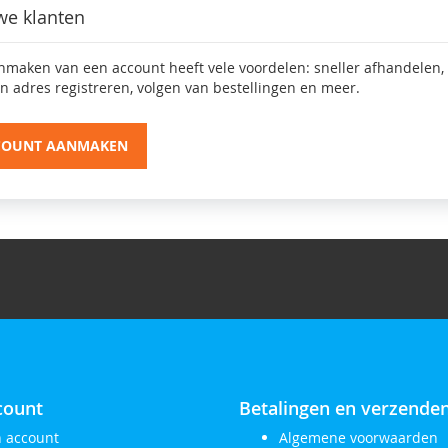
we klanten
nmaken van een account heeft vele voordelen: sneller afhandelen,
n adres registreren, volgen van bestellingen en meer.
COUNT AANMAKEN
count
Betalingen en verzende
n account
Algemene voorwaarden