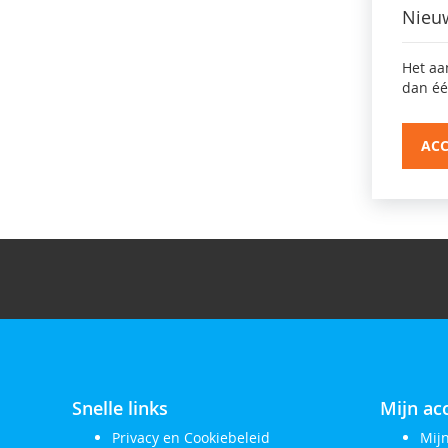
Nieu
Het aa
dan éé
AC
Snelle links
Mijn ac
Privacy en Cookiebeleid
Mij