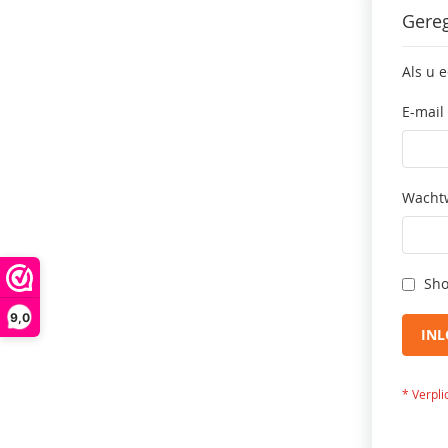
Gereg
Als u 
E-mail
Wacht
Sho
9,0
IN