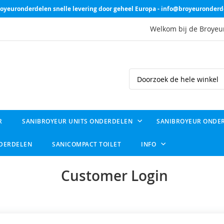
oyeuronderdelen snelle levering door geheel Europa - info@broyeuronderd
Welkom bij de Broyeu
Search
R
SANIBROYEUR UNITS ONDERDELEN
SANIBROYEUR ONDE
NDERDELEN
SANICOMPACT TOILET
INFO
Customer Login