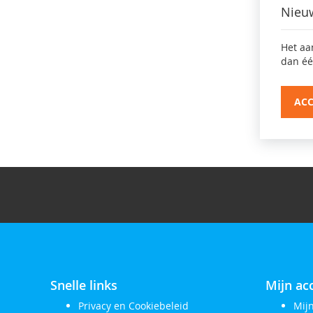
Nieu
Het aa
dan éé
AC
Snelle links
Mijn ac
Privacy en Cookiebeleid
Mij