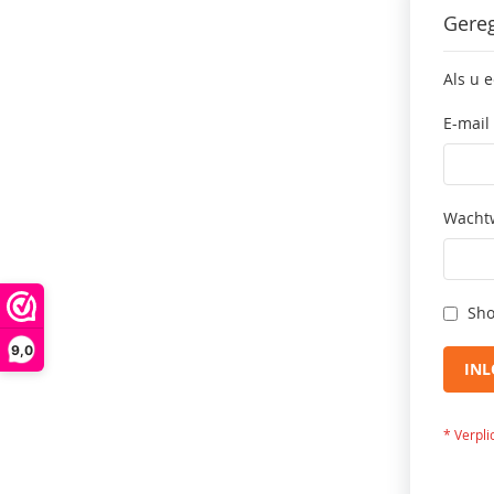
Gereg
Als u 
E-mail
Wacht
Sho
9,0
IN