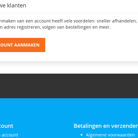
we klanten
nmaken van een account heeft vele voordelen: sneller afhandelen,
n adres registreren, volgen van bestellingen en meer.
COUNT AANMAKEN
count
Betalingen en verzende
n account
Algemene voorwaarden