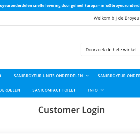
oyeuronderdelen snelle levering door geheel Europa - info@broyeuronderd
Welkom bij de Broyeu
Search
R
SANIBROYEUR UNITS ONDERDELEN
SANIBROYEUR ONDE
NDERDELEN
SANICOMPACT TOILET
INFO
Customer Login